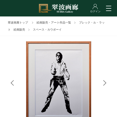
翠波画廊トップ
絵画販売・アート作品一覧
ブレック・ル・ラッ
ト 絵画販売
スペース・カウボーイ