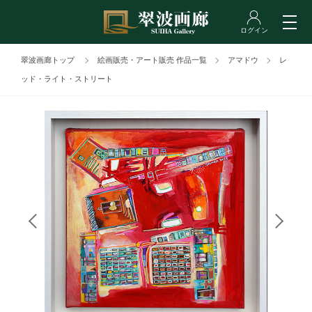
翠波画廊トップ
絵画販売・アート販売 作品一覧
アマドウ
レ
ッド・ライト・ストリート