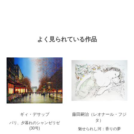
よく見られている作品
ギィ・デサップ
藤田嗣治（レオナール・フジ
タ）
パリ、夕暮れのシャンゼリゼ
(30号)
魅せられし河：香りの夢