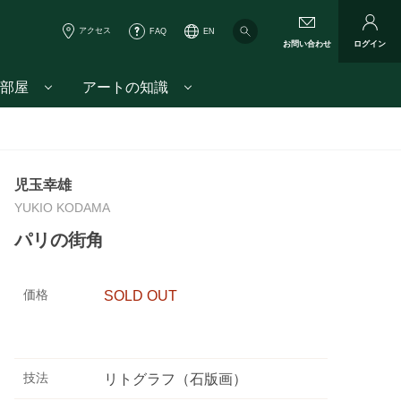
アクセス
FAQ
EN
お問い合わせ
ログイン
部屋
アートの知識
児玉幸雄
YUKIO KODAMA
パリの街角
価格
SOLD OUT
技法
リトグラフ（石版画）