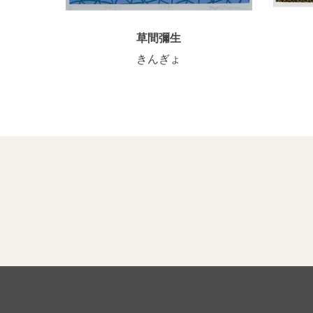
草間彌生
きんぎょ