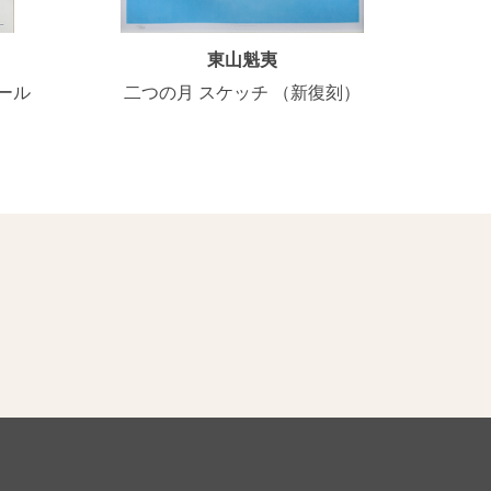
東山魁夷
ール
二つの月 スケッチ （新復刻）