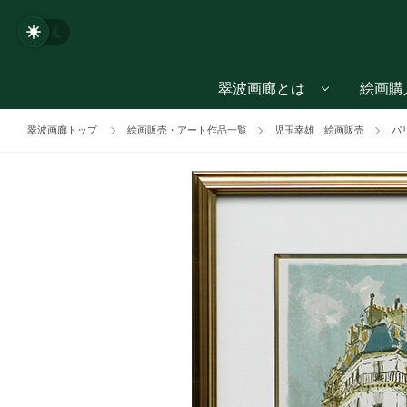
翠波画廊とは
絵画購
翠波画廊トップ
絵画販売・アート作品一覧
児玉幸雄 絵画販売
パ