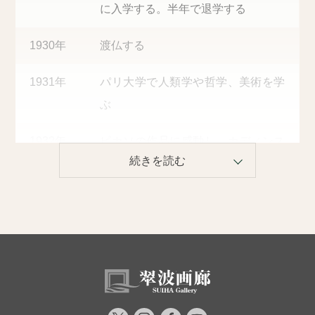
に入学する。半年で退学する
1930年
渡仏する
1931年
パリ大学で人類学や哲学、美術を学
ぶ
1932年
ピカソの作品に感動し、カディンス
キーらと交流する
1933年
岡本太郎、22歳の時、最年少で参加
した非具象芸術グループ「アプスト
ラクション・クレアシオン」が開い
た展覧会に出品する
1940年
ドイツ軍によるフランス侵攻によ