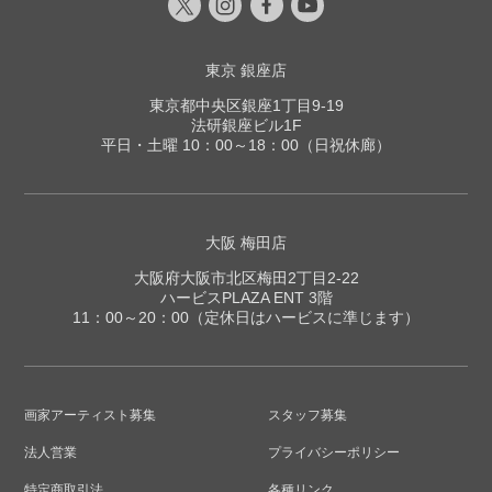
り、パリより帰国
東京 銀座店
1941年
第28回二科展に滞欧作品、岡本太郎
東京都中央区銀座1丁目9-19
「傷ましき腕」「リボンを結んだ
法研銀座ビル1F
女」「コントルポアン」の4点を特
平日・土曜 10：00～18：00（日祝休廊）
別出品し、二科賞を受賞。銀座三越
で「岡本太郎展」を開催
大阪 梅田店
1942年
兵役につく
大阪府大阪市北区梅田2丁目2-22
ハービスPLAZA ENT 3階
11：00～20：00（定休日はハービスに準じます）
1946年
中国の収容所生活を経て復員する
1947年
二科会会員に推挙される。東京上野
画家アーティスト募集
スタッフ募集
毛にアトリエを構える
法人営業
プライバシーポリシー
1954年
ヴェネチア・ビェンナーレに、日本
特定商取引法
各種リンク