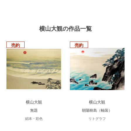
横山大観の作品一覧
売約
売約
横山大観
横山大観
無題
朝陽映島（軸装）
絹本・彩色
リトグラフ