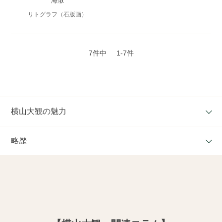
海潡
リトグラフ（石版画）
7件中
1-7件
横山大観の魅力
略歴