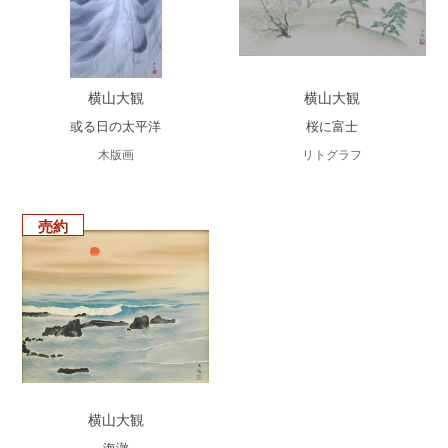
横山大観
横山大観
或る日の太平洋
桜に富士
木版画
リトグラフ
売約
横山大観