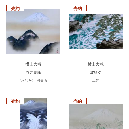
売約
売約
横山大観
横山大観
春之霊峰
波騒ぐ
ｼﾙｸｽｸﾘｰﾝ・彩美版
工芸
売約
売約