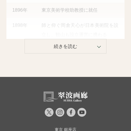
1896年
東京美術学校助教授に就任
1898年
師と仰ぐ岡倉天心が日本美術院を設
立し、観山も設立運営に携わる
1907年
官営の「文展」（文部省美術展覧
会）が開催。審査員を務める
1937年
文化勲章受章
1958年
死去
東京 銀座店