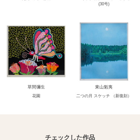
(30号)
草間彌生
東山魁夷
花園
二つの月 スケッチ （新復刻）
チェックした作品