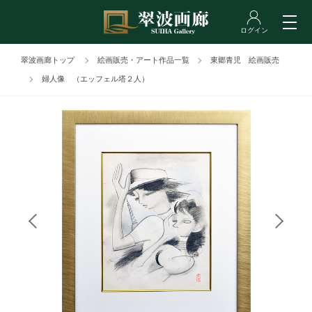
翠波画廊トップ
絵画販売・アート作品一覧
東郷青児 絵画販売
婦人像 （エッフェル塔２人）