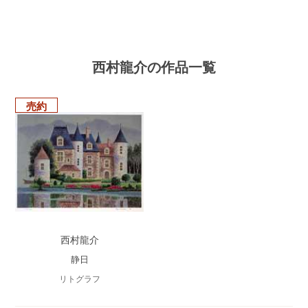
西村龍介の作品一覧
売約
西村龍介
静日
リトグラフ