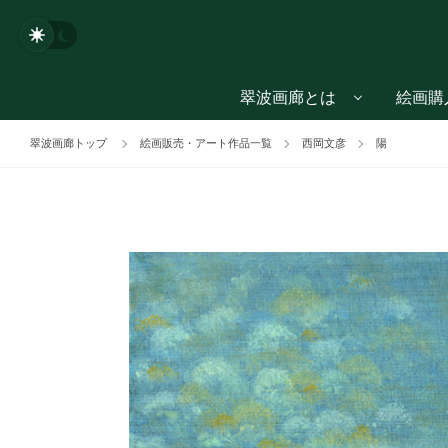
翠波画廊とは
絵画購
翠波画廊トップ
絵画販売・アート作品一覧
西岡文彦
陽