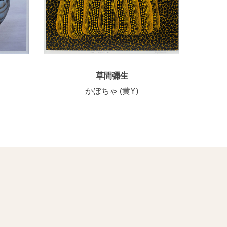
草間彌生
かぼちゃ (黄Y)