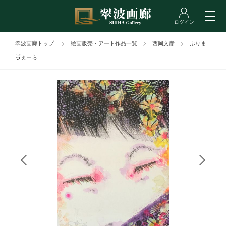
翠波画廊トップ
絵画販売・アート作品一覧
西岡文彦
ぷりま
ゔぇーら