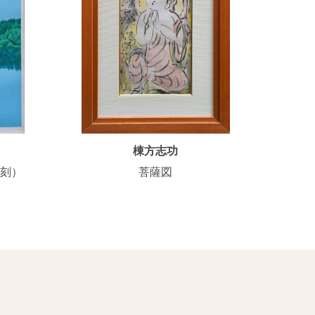
棟方志功
復刻）
菩薩図