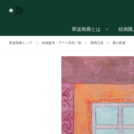
翠波画廊とは
絵画購
翠波画廊トップ
絵画販売・アート作品一覧
西岡文彦
風の部屋