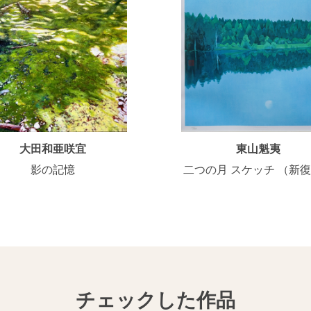
大田和亜咲宜
東山魁夷
影の記憶
二つの月 スケッチ （新
チェックした作品