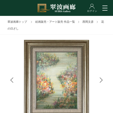
翠波画廊トップ
絵画販売・アート販売 作品一覧
西岡文彦
花
の日ざし