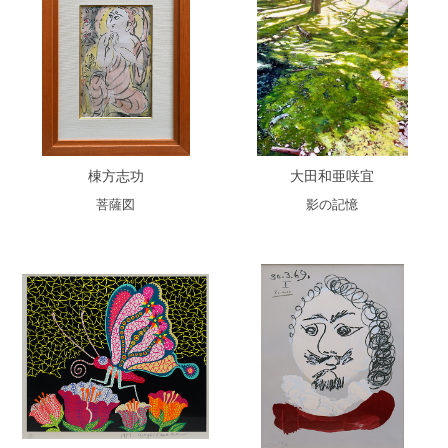
棟方志功
大田和亜咲宜
菩薩図
影の記憶