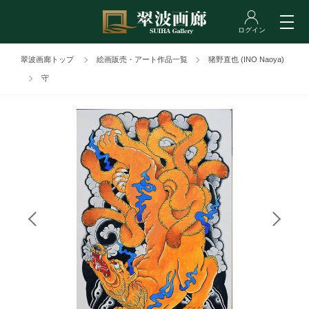
翠波画廊トップ
絵画販売・アート作品一覧
猪野直也 (INO Naoya)
守