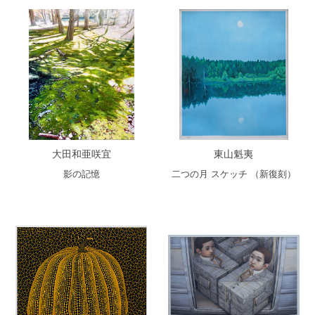
大田和亜咲宜
東山魁夷
影の記憶
二つの月 スケッチ （新復刻）