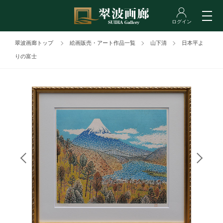
翠波画廊トップ
絵画販売・アート作品一覧
山下清
日本平よ
りの富士