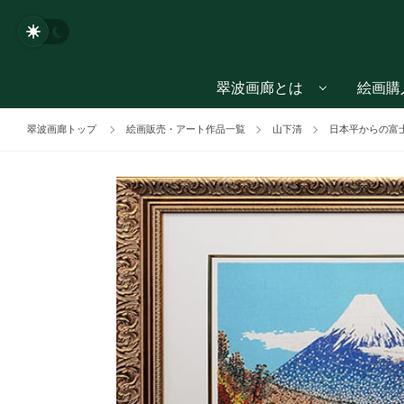
翠波画廊とは
絵画購
翠波画廊トップ
絵画販売・アート作品一覧
山下清
日本平からの富