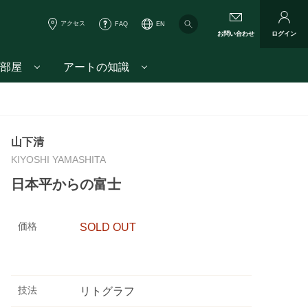
アクセス
FAQ
EN
お問い合わせ
ログイン
部屋
アートの知識
山下清
KIYOSHI YAMASHITA
日本平からの富士
価格
SOLD OUT
技法
リトグラフ