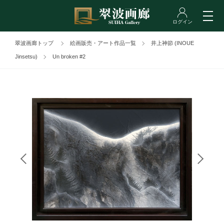
翠波画廊トップ
絵画販売・アート作品一覧
井上神節 (INOUE
Jinsetsu)
Un broken #2