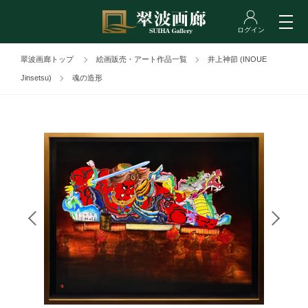
翠波画廊トップ
絵画販売・アート作品一覧
井上神節 (INOUE
Jinsetsu)
魂の造形