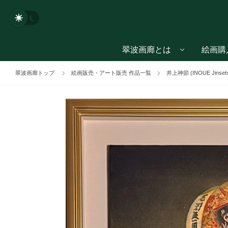
翠波画廊とは
絵画購
翠波画廊トップ
絵画販売・アート販売 作品一覧
井上神節 (INOUE Jinset