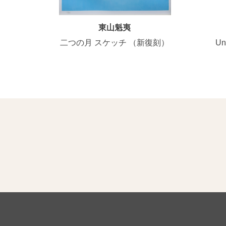
東山魁夷
二つの月 スケッチ （新復刻）
U