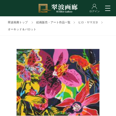
翠波画廊トップ
絵画販売・アート作品一覧
ヒロ・ヤマガタ
オーキッド＆パロット