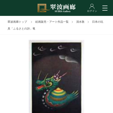
翠波画廊トップ
絵画販売・アート作品一覧
清水敦
日本の玩
具「ふるさとの詩」竜