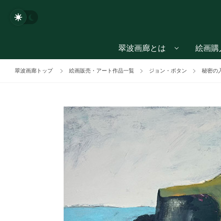
翠波画廊とは
絵画購
翠波画廊トップ
絵画販売・アート作品一覧
ジョン・ボタン
秘密の