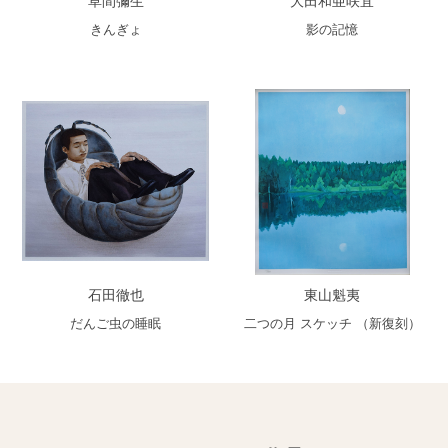
草間彌生
大田和亜咲宜
きんぎょ
影の記憶
石田徹也
東山魁夷
だんご虫の睡眠
二つの月 スケッチ （新復刻）