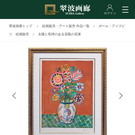
翠波画廊トップ
絵画販売・アート販売 作品一覧
ポール・アイズピ
リ 絵画販売
太陽と気球のある花瓶の花束