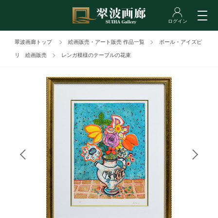
翠波画廊トップ
絵画販売・アート販売 作品一覧
ポール・アイズピ
リ 絵画販売
レンガ模様のテーブルの花束