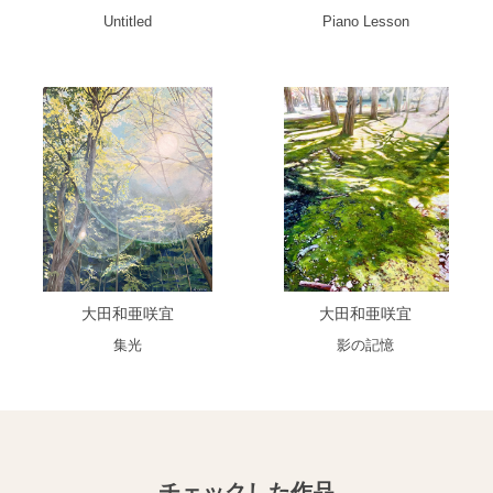
Untitled
Piano Lesson
大田和亜咲宜
大田和亜咲宜
集光
影の記憶
チェックした作品