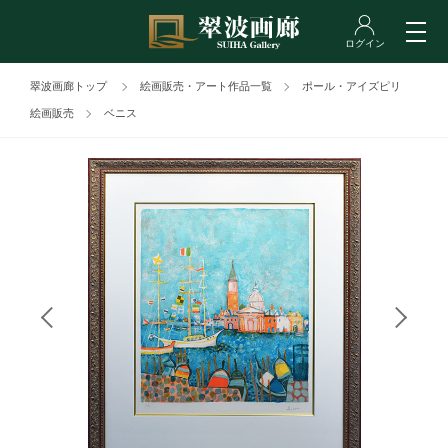
翠波画廊トップ
絵画販売・アート作品一覧
ポール・アイズピリ
絵画販売
ベニス