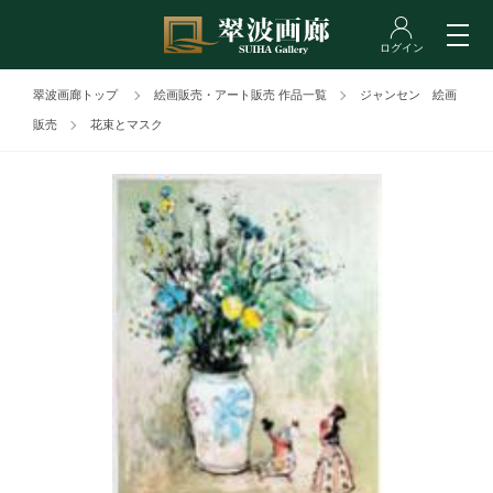
翠波画廊トップ
絵画販売・アート販売 作品一覧
ジャンセン 絵画
販売
花束とマスク