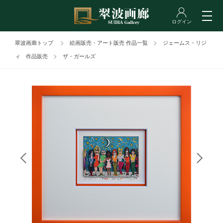
翠波画廊トップ
絵画販売・アート販売 作品一覧
ジェームス・リジ
ィ 作品販売
ザ・ガールズ