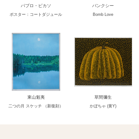
パブロ・ピカソ
バンクシー
ポスター：コートダジュール
Bomb Love
東山魁夷
草間彌生
二つの月 スケッチ （新復刻）
かぼちゃ (黄Y)