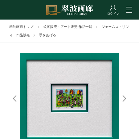
翠波画廊トップ
絵画販売・アート販売 作品一覧
ジェームス・リジ
ィ 作品販売
手をあげろ