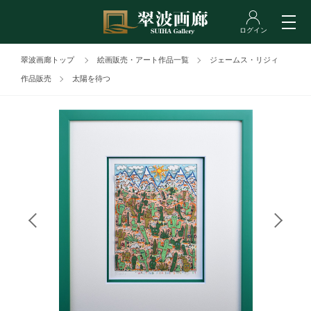
翠波画廊トップ
絵画販売・アート作品一覧
ジェームス・リジィ
作品販売
太陽を待つ