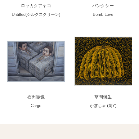
ロッカクアヤコ
バンクシー
Untitled(シルクスクリーン)
Bomb Love
石田徹也
草間彌生
Cargo
かぼちゃ (黄Y)