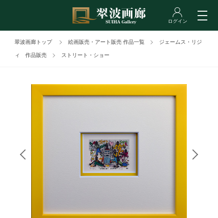
翠波画廊トップ
絵画販売・アート販売 作品一覧
ジェームス・リジ
ィ 作品販売
ストリート・ショー