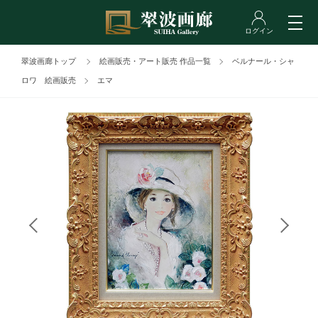
翠波画廊トップ
絵画販売・アート販売 作品一覧
ベルナール・シャ
ロワ 絵画販売
エマ