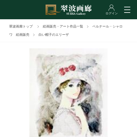
翠波画廊トップ
絵画販売・アート作品一覧
ベルナール・シャロ
ワ 絵画販売
白い帽子のエリーザ