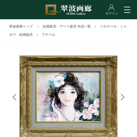
翠波画廊トップ
絵画販売・アート販売 作品一覧
ベルナール・シャ
ロワ 絵画販売
アナベル