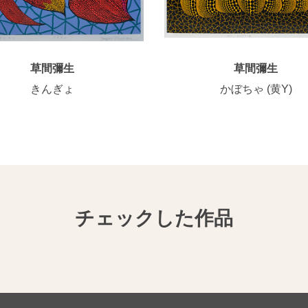
草間彌生
草間彌生
きんぎょ
かぼちゃ (黄Y)
チェックした作品