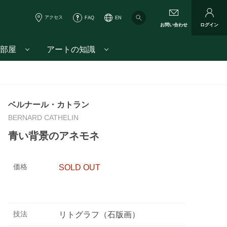
アクセス
FAQ
EN
お問い合わせ
ログイン
部屋
アートの知識
ベルナール・カトラン
BERNARD CATHELIN
青い背景のアネモネ
価格
SOLD OUT
技法
リトグラフ（石版画）