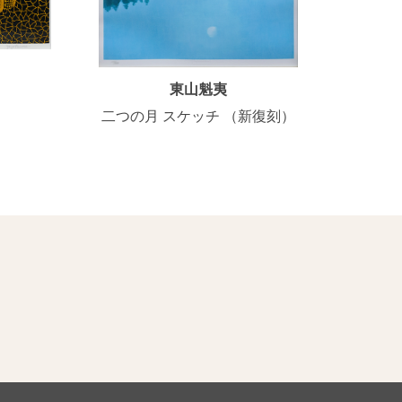
東山魁夷
二つの月 スケッチ （新復刻）