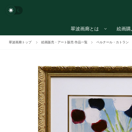
翠波画廊とは
絵画購
翠波画廊トップ
絵画販売・アート販売 作品一覧
ベルナール・カトラン 