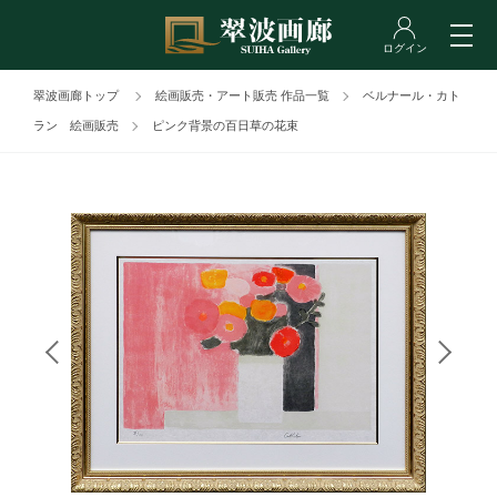
翠波画廊トップ
絵画販売・アート販売 作品一覧
ベルナール・カト
ラン 絵画販売
ピンク背景の百日草の花束