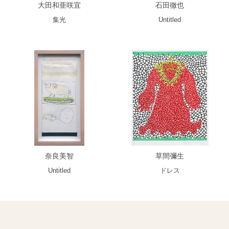
大田和亜咲宜
石田徹也
集光
Untitled
奈良美智
草間彌生
Untitled
ドレス