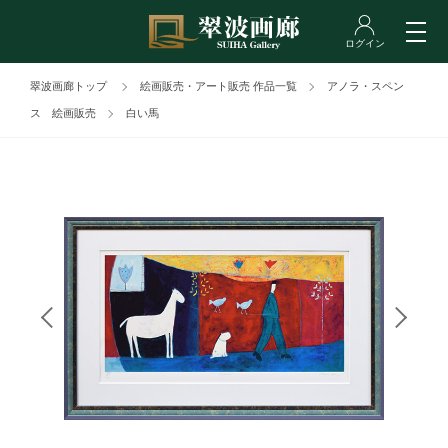
翠波画廊トップ
絵画販売・アート販売 作品一覧
アノラ・スペン
ス 絵画販売
白い馬