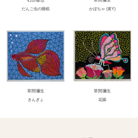
石田徹也
草間彌生
だんご虫の睡眠
かぼちゃ (黄Y)
草間彌生
草間彌生
きんぎょ
花園