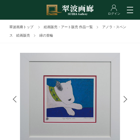
翠波画廊トップ
絵画販売・アート販売 作品一覧
アノラ・スペン
ス 絵画販売
緑の首輪