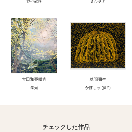
影の記憶
きんぎょ
大田和亜咲宜
草間彌生
集光
かぼちゃ (黄Y)
チェックした作品