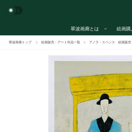
翠波画廊とは
絵画購
翠波画廊トップ
絵画販売・アート作品一覧
アノラ・スペンス 絵画販売