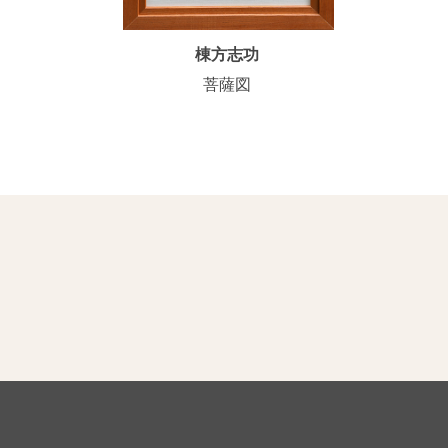
棟方志功
菩薩図