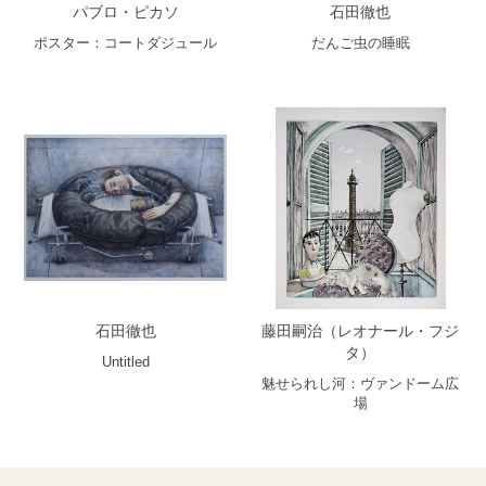
パブロ・ピカソ
石田徹也
ポスター：コートダジュール
だんご虫の睡眠
石田徹也
藤田嗣治（レオナール・フジ
タ）
Untitled
魅せられし河：ヴァンドーム広
場