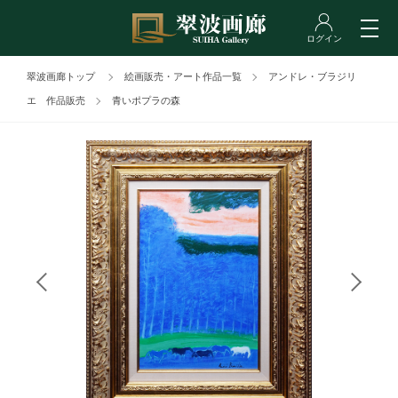
翠波画廊トップ
絵画販売・アート作品一覧
アンドレ・ブラジリ
エ 作品販売
青いポプラの森