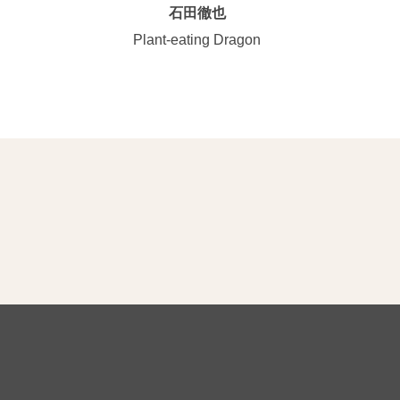
石田徹也
Plant-eating Dragon