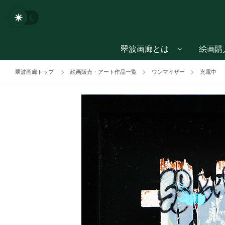
翠波画廊とは
絵画購
翠波画廊トップ
絵画販売・アート作品一覧
ワンマイザー
充電中