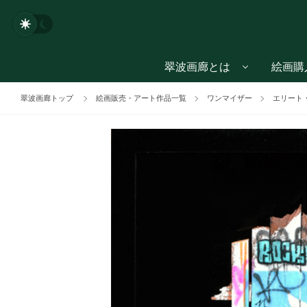
翠波画廊とは
絵画購
翠波画廊トップ
絵画販売・アート作品一覧
ワンマイザー
エリート