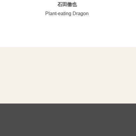
石田徹也
Plant-eating Dragon