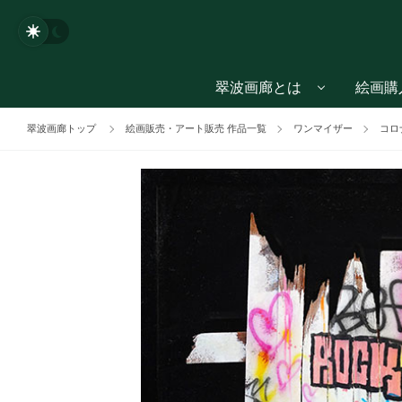
翠波画廊とは
絵画購
翠波画廊トップ
絵画販売・アート販売 作品一覧
ワンマイザー
コロ