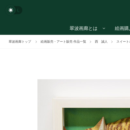
翠波画廊とは
絵画購
翠波画廊トップ
絵画販売・アート販売 作品一覧
西 誠人
スイート