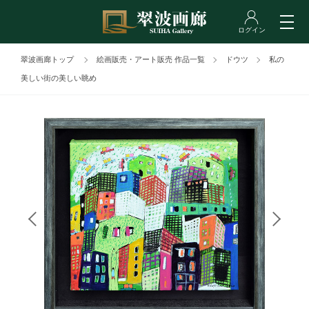
翠波画廊トップ
絵画販売・アート販売 作品一覧
ドウツ
私の
美しい街の美しい眺め