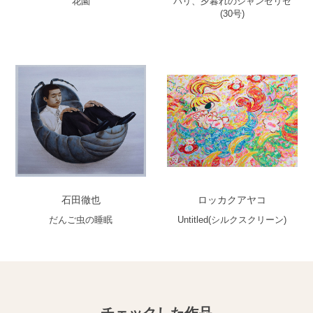
花園
パリ、夕暮れのシャンゼリゼ
(30号)
石田徹也
ロッカクアヤコ
だんご虫の睡眠
Untitled(シルクスクリーン)