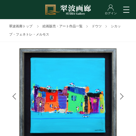
翠波画廊トップ
絵画販売・アート作品一覧
ドウツ
シカッ
プ・フェネトレ・メルモス