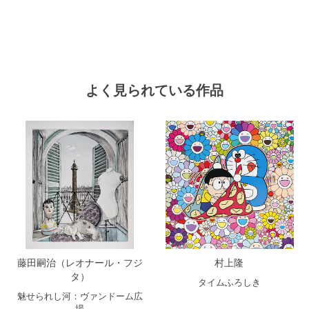
よく見られている作品
藤田嗣治（レオナール・フジ
村上隆
タ）
タイムふろしき
魅せられし河：ヴァンドーム広
場