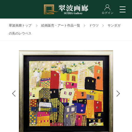
翠波画廊トップ
絵画販売・アート作品一覧
ドウツ
サンダガ
の先のレウベス