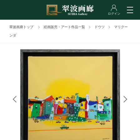
翠波画廊トップ
絵画販売・アート作品一覧
ドウツ
マリクー
ンダ