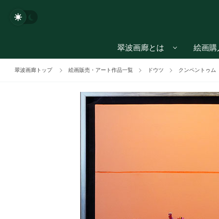
翠波画廊とは
絵画購
翠波画廊トップ
絵画販売・アート作品一覧
ドウツ
クンペントゥム