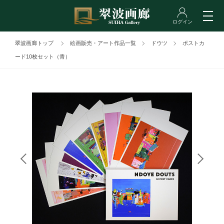
翠波画廊トップ
絵画販売・アート作品一覧
ドウツ
ポストカ
ード10枚セット（青）