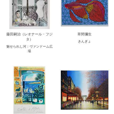
藤田嗣治（レオナール・フジ
草間彌生
タ）
きんぎょ
魅せられし河：ヴァンドーム広
場