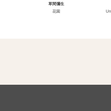
草間彌生
花園
U