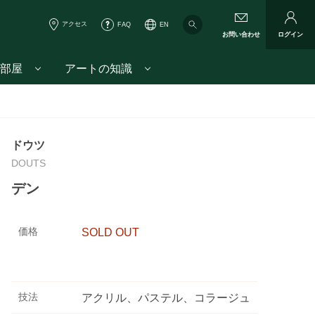
アクセス
FAQ
EN
お問い合わせ
ログイン
部屋
アートの知識
ドウツ
DOUTS
デン
価格
SOLD OUT
技法
アクリル、パステル、コラージュ