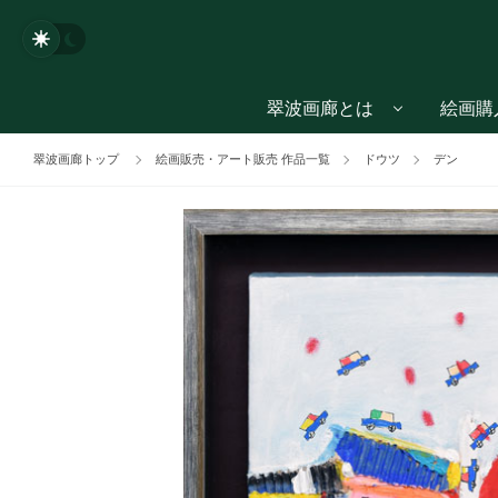
翠波画廊とは
絵画購
翠波画廊トップ
絵画販売・アート販売 作品一覧
ドウツ
デン