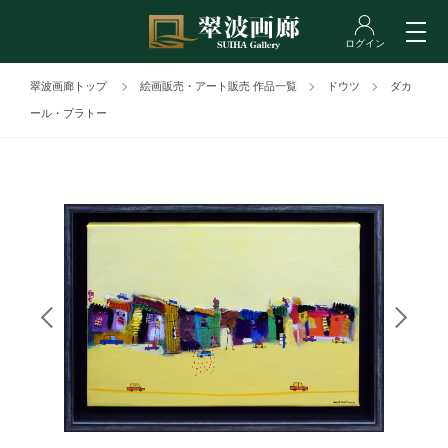
翠波画廊トップ
絵画販売・アート販売 作品一覧
ドウツ
ダカ
ール・プラトー